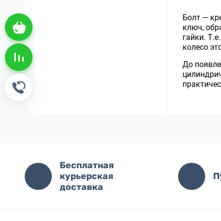
Болт — кр
Корзина пуста
ключ, обр
гайки. Т.
колесо эт
Сравнение пусто
До появле
цилиндрич
практичес
Обратный звонок
Бесплатная
курьерская
П
доставка