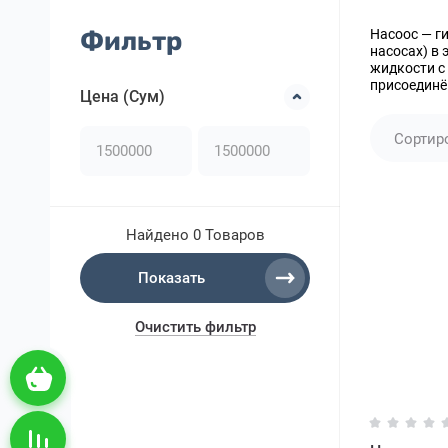
Фильтр
Насоос — г
насосах) в
жидкости с
присоединё
Цена (Сум)
Сортир
Найдено
0 Товаров
Показать
Очистить фильтр
Корзина пуста
Сравнение пусто