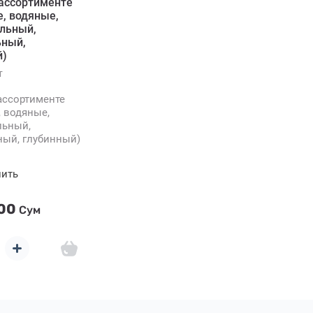
ассортименте
, водяные,
льный,
ьный,
й)
т
ассортименте
, водяные,
льный,
ный, глубинный)
нить
000
Сум