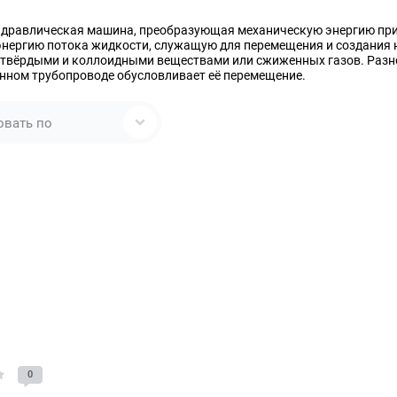
идравлическая машина, преобразующая механическую энергию при
 энергию потока жидкости, служащую для перемещения и создания 
 твёрдыми и коллоидными веществами или сжиженных газов. Разно
нном трубопроводе обусловливает её перемещение.
овать по
0