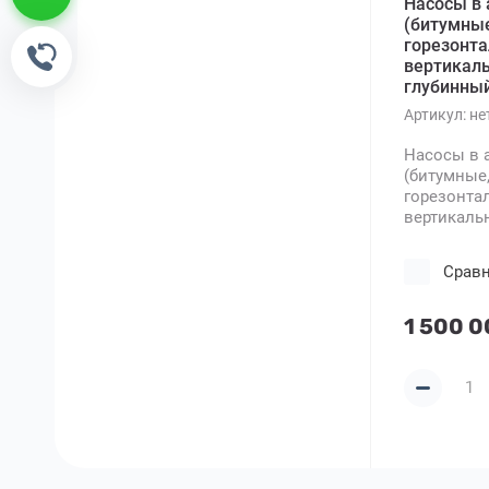
Насосы в 
(битумные
горезонта
Обратный звонок
вертикал
глубинны
Артикул:
не
Насосы в 
(битумные
горезонта
вертикаль
Срав
1 500 